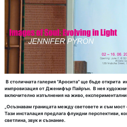
В столичната галерия "Аросита" ще бъде открита и
импровизация от Дженифър Пайрън. В нея художнич
включително изпълнения на живо, експериментални
„Осъзнавам границата между световете и съм мост о
Тази инсталация предлага флуидни перспективи, кои
светлина, звук и съзнание.