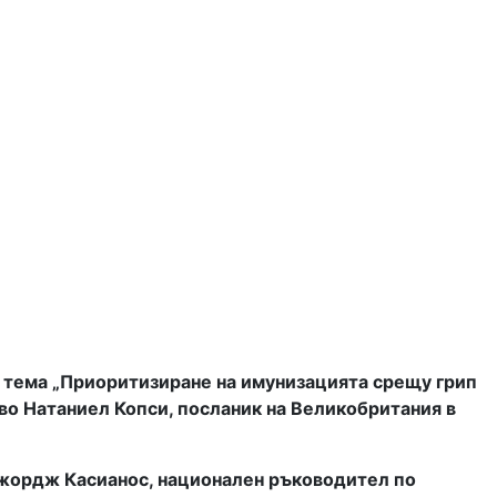
 тема „Приоритизиране на имунизацията срещу грип
во Натаниел Копси, посланик на Великобритания в
Джордж Касианос, национален ръководител по