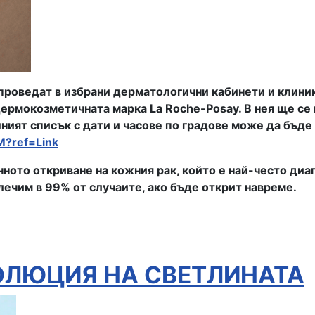
роведат в избрани дерматологични кабинети и клиники 
дермокозметичната марка La Roche-Posay. В нея ще се
лният списък с дати и часове по градове може да бъде
M?ref=Link
нното откриване на кожния рак, който е най-често ди
лечим в 99% от случаите, ако бъде открит навреме.
ВОЛЮЦИЯ НА СВЕТЛИНАТА