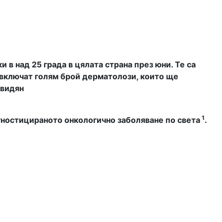
в над 25 града в цялата страна през юни. Те са
 включат голям брой дерматолози, които ще
 видян
1
агностицираното онкологично заболяване по света
.