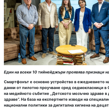
Един на всеки 10 тийнейджъри проявява признаци н
Смартфонът е основно устройство в ежедневието на 
данни от пилотно проучване сред седмокласници в 
на медийното събитие „Детското мозъчно здраве в д
здраве“. На база на експертните изводи на специал
национални политики за дигитална хигиена на децат