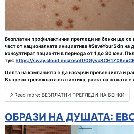
Безплатни профилактични прегледи на бенки ще се п
част от националната инициатива #SaveYourSkin на 
консултират пациенти в периода от 1 до 30 юни. Пъ
тук:
https://sway.cloud.microsoft/0Gyvc8CH1Z0KexC
Целта на кампанията е да насърчи превенцията и ра
Въпреки тревожната статистика, ракът на кожата е 
Read more: БЕЗПЛАТНИ ПРЕГЛЕДИ НА БЕНКИ
ОБРАЗИ НА ДУШАТА: Е