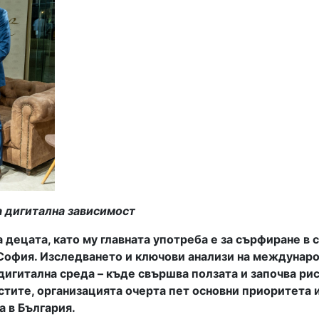
а дигитална зависимост
децата, като му главната употреба е за сърфиране в 
София. Изследването и ключови анализи на междунаро
игитална среда – къде свършва ползата и започва рис
истите, организацията очерта пет основни приоритета 
а в България.