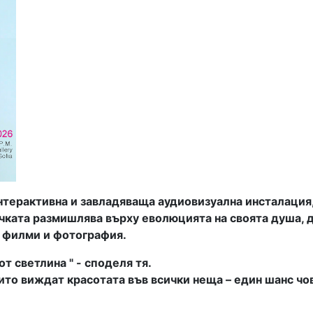
нтерактивна и завладяваща аудиовизуална инсталация,
ката размишлява върху еволюцията на своята душа, д
 филми и фотография.
т светлина " - споделя тя.
то виждат красотата във всички неща – един шанс чов