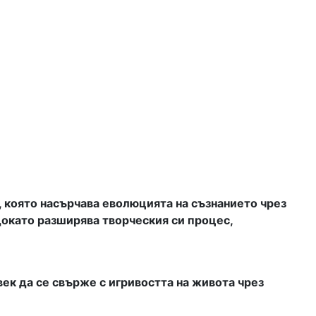
 която насърчава еволюцията на съзнанието чрез
окато разширява творческия си процес,
ек да се свърже с игривостта на живота чрез