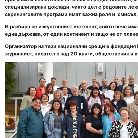
специализирани доклади, чиято цел е редовите лек
скрининговите програми имат важна роля и
смисъл,
И разбира се изкуственият интелект, който вече има
една държава, от един континент и защо не от план
Организатор на тези национални срещи е фондация
журналист, писател с над 2О книги, общественик и 