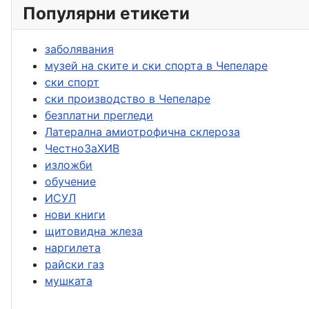
Популярни етикети
заболявания
музей на ските и ски спорта в Чепеларе
ски спорт
ски производство в Чепеларе
безплатни прегледи
Латерална амиотрофична склероза
ЧестноЗаХИВ
изложби
обучение
ИСУЛ
нови книги
щитовидна жлеза
наргилета
райски газ
мушката