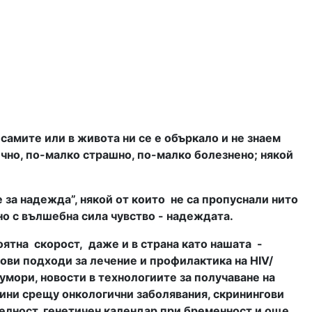
самите или в живота ни се е объркало и не знаем
чно, по-малко страшно, по-малко болезнено; някой
 за надежда”, някой от които
не са пропуснали нито
но с вълшебна сила чувство - надеждата.
оятна
скорост,
даже и в страна като нашата
-
ови подходи за лечение и профилактика на HIV/
умори, новости в технологиите за получаване на
ини срещу онкологични заболявания, скринингови
телност, генетичен календар при бременност и още