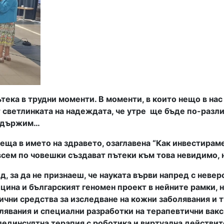
ека в трудни моменти. В моменти, в които нещо в нас 
 светлинката на надеждата, че утре
ще бъде по-разли
издържим…
еща в името на здравето, озаглавена “Как инвестираме
всем по човешки създават пътеки към това невидимо, 
д, за да не признаеш, че науката върви напред с невер
ина и българският геномен проект в нейните рамки, н
чни средства за изследване на кожни заболявания и т
лявания и специални разработки на терапевтични вакс
лединсултна терапия с роботика и виртуална действи