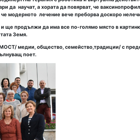
ари да
научат, а хората да повярват, че ваксинопрофил
 че модерното
лечение вече преборва доскоро нелеч
 и ще продължи да има все по-голямо място в картинка
етата Земя.
 МОСТ/ медии, общество, семейство,традиции/ с пре
вълнуващ поет.