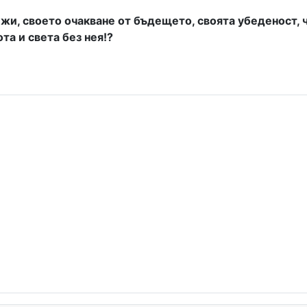
ижи, своето очакване от бъдещето, своята убеденост,
а и света без нея!?