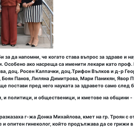
за да напомни, че когато става въпрос за здраве и нау
и. Особено ако насреща са именити лекари като проф. 
ва, доц. Росен Калпачки, доц.Трифон Вълков и д-р Ге
 Боян Панов,
Лиляна Димитрова, Мари Паникян, Явор 
е постави пред него науката за здравето само след 
 и политици, и общественици, и кметове на общини -
азказаха г-жа Донка Михайлова, кмет на гр. Троян с 
е и опитен гинеколог, който продължава да се грижи 