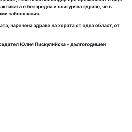
актиката е безвредна и осигурява здраве, че в
ими заболявания.
та, наречена здраве на хората от една област, от
дседател Юлия Пискулийска - дългогодишен