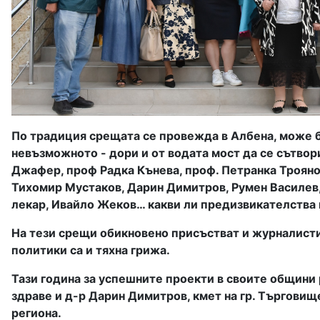
По традиция срещата се провежда в Албена, може би 
невъзможното - дори и от водата мост да се сътвор
Джафер, проф Радка Кънева, проф. Петранка Трояно
Тихомир Мустаков, Дарин Димитров, Румен Василев,
лекар, Ивайло Жеков… какви ли предизвикателства щ
На тези срещи обикновено присъстват и журналисти,
политики са и тяхна грижа.
Тази година за успешните проекти в своите общини р
здраве и д-р Дарин Димитров, кмет на гр. Търговищ
региона.