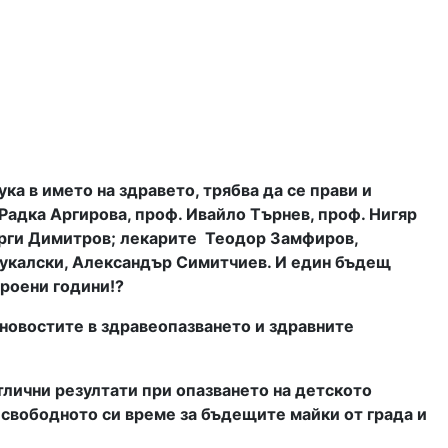
ка в името на здравето, трябва да се прави и
Радка Аргирова, проф. Ивайло Търнев, проф. Нигяр
орги Димитров; лекарите
Теодор Замфиров,
Пукалски, Александър Симитчиев. И един бъдещ
броени години!?
 новостите в здравеопазването и здравните
отлични резултати при опазването на детското
в свободното си време за бъдещите майки от града и