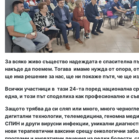
За всяко живо същество надеждата е спасителна път
накъде да поемем. Тогава
имаме нужда от опора, от
ще има решение за нас, ще ни покаже пътя, че ще 
Всички участници в
тази 24-та поред национална ср
една, и този път споделиха как професионално и съ
Защото трябва да си сляп или много, много черногле
дигитални технологии, телемедицина, геномна медиц
СПИН и други вирусни инфекции, уникални диагности
нови терапевтични ваксини срещу онкологични забо
програми и иновативни лечения на редки болести, с