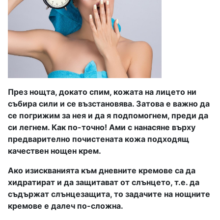
През нощта, докато спим, кожата на лицето ни
събира сили и се възстановява. Затова е важно да
се погрижим за нея и да я подпомогнем, преди да
си легнем. Как по-точно! Ами с нанасяне върху
предварително почистената кожа подходящ
качествен нощен крем.
Ако изискванията към дневните кремове са да
хидратират и да защитават от слънцето, т.е. да
съдържат слънцезащита, то задачите на нощните
кремове е далеч по-сложна.