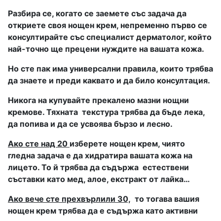
Разбира се, когато се заемете със задача да
откриете своя нощен крем, непременно първо се
консултирайте със специалист дерматолог, който
най-точно ще прецени нуждите на вашата кожа.
Но сте пак има универсални правила, които трябва
да знаете и преди каквато и да било консултация.
Никога на купувайте прекалено мазни нощни
кремове. Тяхната
текстура трябва да бъде лека,
да попива и да се усвоява бързо и лесно.
Ако сте над 20
изберете нощен крем, чиято
гледна задача е да хидратира вашата кожа на
лицето. То й трябва да съдържа
естествени
съставки като мед, алое, екстракт от лайка…
Ако вече сте прехвърлили 30,
то тогава вашия
нощен крем трябва да е съдържа като активни