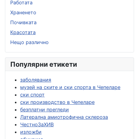
Работата
Храненето
Почивката
Красотата
Нещо различно
Популярни етикети
заболявания
музей на ските и ски спорта в Чепеларе
ски спорт
ски производство в Чепеларе
безплатни прегледи
Латерална амиотрофична склероза
ЧестноЗаХИВ
изложби