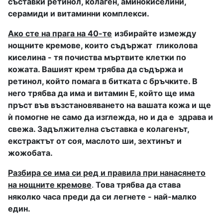
съставки ретинол, колаген, аминокиселини,
серамиди и витаминни комплекси.
Ако сте на прага на 40-те
избирайте измежду
нощните кремове, които съдържат
гликолова
киселина - тя почиства мъртвите клетки по
кожата. Вашият крем трябва да съдържа и
ретинол, който помага в битката с бръчките. В
него трябва да има и витамин Е, който ще има
пръст във възстановяването на вашата кожа и ще
ѝ помогне не само да изглежда, но и да е
здрава и
свежа. Задължителна съставка е колагенът,
екстрактът от соя, маслото ши, зехтинът и
жожобата.
Разбира се има си ред и правила при нанасянето
на нощните кремове
.
Това трябва да става
няколко часа преди да си легнете - най-малко
един.