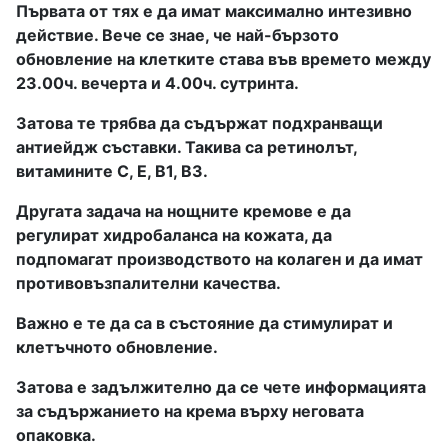
Първата от тях е да имат максимално интезивно
действие. Вече се знае, че най-бързото
обновление на клетките става във времето между
23.00ч. вечерта и 4.00ч. сутринта.
Затова те трябва да съдържат подхранващи
антиейдж съставки. Такива са ретинолът,
витамините С, Е, В1, В3.
Другата задача на нощните кремове е да
регулират хидробаланса на кожата, да
подпомагат производството на колаген и да имат
противовъзпалителни качества.
Важно е те да са в състояние да стимулират и
клетъчното обновление.
Затова е задължително да се чете информацията
за съдържанието на крема върху неговата
опаковка.